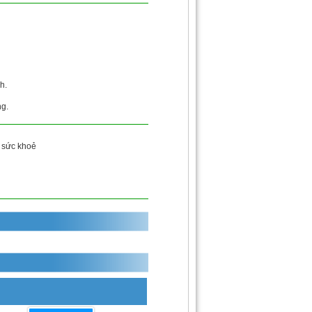
h.
ng.
sức khoẻ