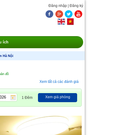
Đăng nhập
|
Đăng ký
u ích
n Hà Nội
 bản đồ
Xem tất cả các đánh giá
Xem giá phòng
1 Đêm