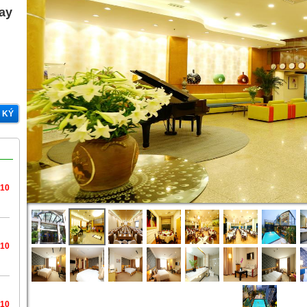
gay
 KÝ
/10
/10
/10