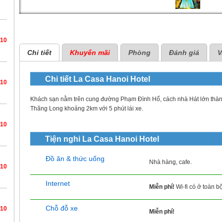
/10
Chi tiết
Khuyến mãi
Phòng
Đánh giá
V
Chi tiết
La Casa Hanoi Hotel
/10
Khách sạn nằm trên cung đường Phạm Đình Hổ, cách nhà Hát lớn thàn
Thăng Long khoảng 2km với 5 phút lái xe.
/10
Tiện nghi
La Casa Hanoi Hotel
Đồ ăn & thức uống
Nhà hàng, cafe.
/10
Internet
Miễn phí!
Wi-fi có ở toàn b
Chỗ đỗ xe
/10
Miễn phí!