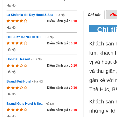
Hà Nội
Chi tiết
Khu
La Sinfonía del Rey Hotel & Spa
-
Hà Nội
Điểm đánh giá :
0/10
Chi t
Hà Nội
HILLARY HANOI HOTEL
-
Hà Nội
Khách sạn P
Điểm đánh giá :
0/10
Hà Nội
km, khách h
Hon Dau Resort
-
Hà Nội
vị và hoạt 
Điểm đánh giá :
0/10
và thư giãn
Hà Nội
gần kề với 
Brandi Fuji Hotel
-
Hà Nội
Điểm đánh giá :
0/10
Thê Húc, Bả
Hà Nội
Khách sạn P
Brandi Gate Hotel & Spa
-
Hà Nội
những vị kh
Điểm đánh giá :
0/10
Hà Nội