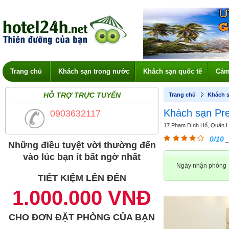
Trang chủ
Khách sạn trong nước
Khách sạn quốc tế
Cảm
HỖ TRỢ TRỰC TUYẾN
Trang chủ
Khách s
Khách sạn Pre
0903632117
17 Phạm Đình Hổ, Quận Ha
0/10
_
Những điều tuyệt vời thường đến
vào lúc bạn ít bất ngờ nhất
Ngày nhận phòng
TIẾT KIỆM LÊN ĐẾN
1.000.000 VNĐ
CHO ĐƠN ĐẶT PHÒNG CỦA BẠN