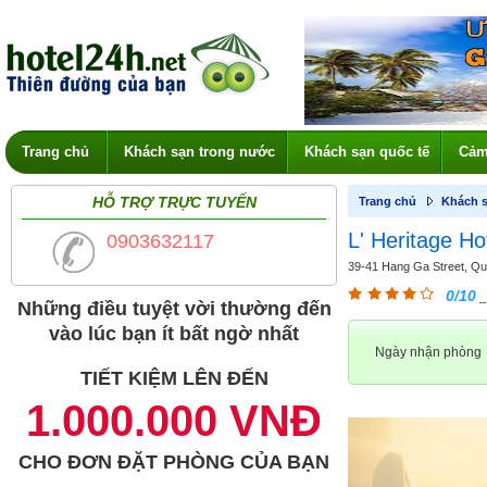
Trang chủ
Khách sạn trong nước
Khách sạn quốc tế
Cảm
HỖ TRỢ TRỰC TUYẾN
Trang chủ
Khách s
L' Heritage Ho
0903632117
39-41 Hang Ga Street, Quận
0/10
_
Những điều tuyệt vời thường đến
vào lúc bạn ít bất ngờ nhất
Ngày nhận phòng
TIẾT KIỆM LÊN ĐẾN
1.000.000 VNĐ
CHO ĐƠN ĐẶT PHÒNG CỦA BẠN