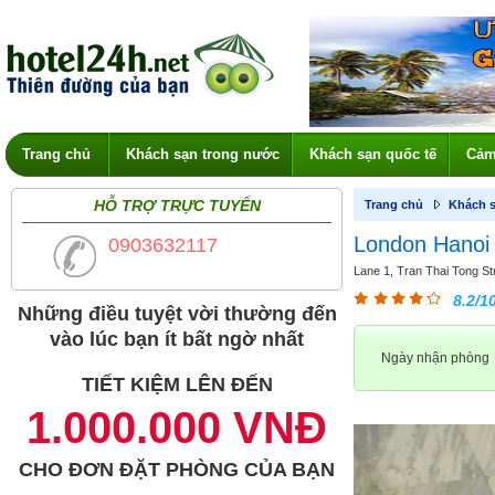
Trang chủ
Khách sạn trong nước
Khách sạn quốc tế
Cảm
HỖ TRỢ TRỰC TUYẾN
Trang chủ
Khách s
London Hanoi 
0903632117
Lane 1, Tran Thai Tong Stre
8.2/1
Những điều tuyệt vời thường đến
vào lúc bạn ít bất ngờ nhất
Ngày nhận phòng
TIẾT KIỆM LÊN ĐẾN
1.000.000 VNĐ
CHO ĐƠN ĐẶT PHÒNG CỦA BẠN