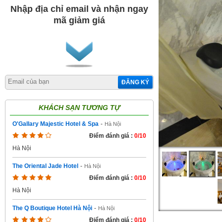
Nhập địa chỉ email và nhận ngay
mã giảm giá
ĐĂNG KÝ
KHÁCH SẠN TƯƠNG TỰ
O'Gallary Majestic Hotel & Spa
-
Hà Nội
Điểm đánh giá :
0/10
Hà Nội
The Oriental Jade Hotel
-
Hà Nội
Điểm đánh giá :
0/10
Hà Nội
The Q Boutique Hotel Hà Nội
-
Hà Nội
Điểm đánh giá :
0/10