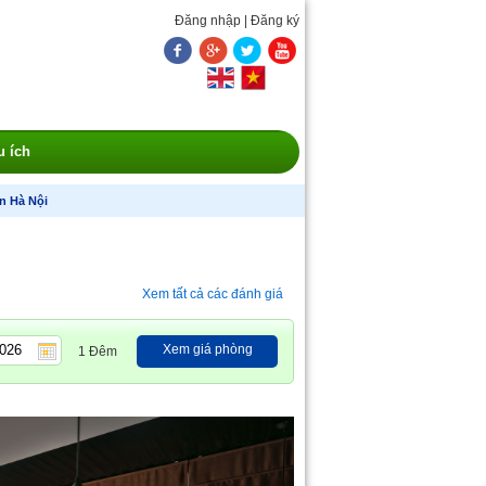
Đăng nhập
|
Đăng ký
u ích
n Hà Nội
Xem tất cả các đánh giá
Xem giá phòng
1 Đêm