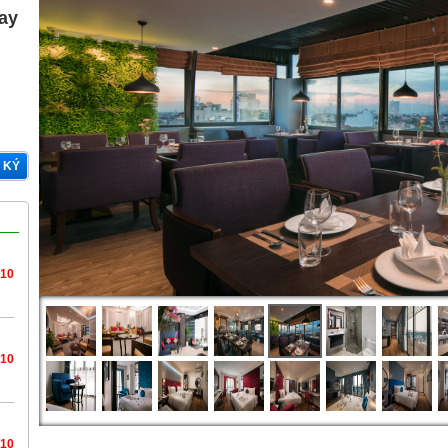
gay
 KÝ
/10
/10
/10