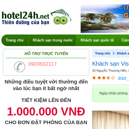
Trang chủ
Khách sạn trong nước
Khách sạn quốc tế
Cảm
HỖ TRỢ TRỰC TUYẾN
Trang chủ
Khách s
Khách sạn Vis
0903632117
30 Nguyễn Thượng Hiền, Q
0/10
_
Những điều tuyệt vời thường đến
vào lúc bạn ít bất ngờ nhất
Ngày nhận phòng
TIẾT KIỆM LÊN ĐẾN
1.000.000 VNĐ
CHO ĐƠN ĐẶT PHÒNG CỦA BẠN