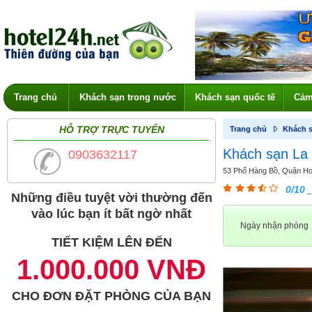
Trang chủ
Khách sạn trong nước
Khách sạn quốc tế
Cảm
HỖ TRỢ TRỰC TUYẾN
Trang chủ
Khách s
Khách sạn La 
0903632117
53 Phố Hàng Bồ, Quận Hoà
0/10
_
Những điều tuyệt vời thường đến
vào lúc bạn ít bất ngờ nhất
Ngày nhận phòng
TIẾT KIỆM LÊN ĐẾN
1.000.000 VNĐ
CHO ĐƠN ĐẶT PHÒNG CỦA BẠN