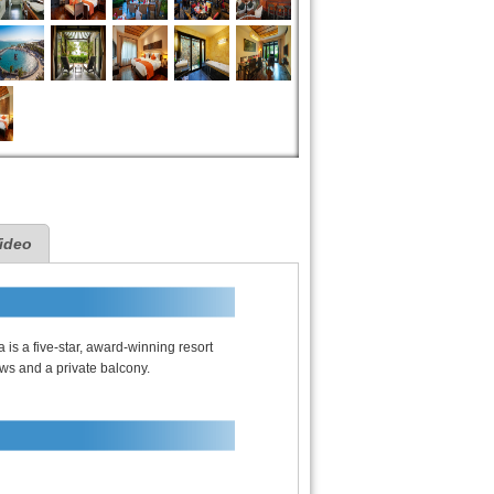
ideo
is a five-star, award-winning resort
ws and a private balcony.