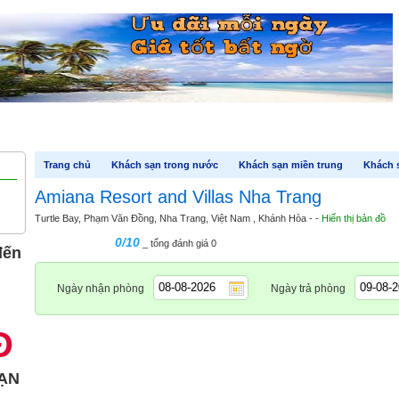
Khách sạn quốc tế
Cảm nhận
Liên hệ
Tour
Thông tin hữ
Trang chủ
Khách sạn trong nước
Khách sạn miền trung
Khách 
Amiana Resort and Villas Nha Trang
Turtle Bay, Phạm Văn Đồng, Nha Trang, Việt Nam , Khánh Hòa - -
Hiển thị bản đồ
0/10
_ tổng đánh giá 0
đến
Ngày nhận phòng
Ngày trả phòng
Đ
ẠN