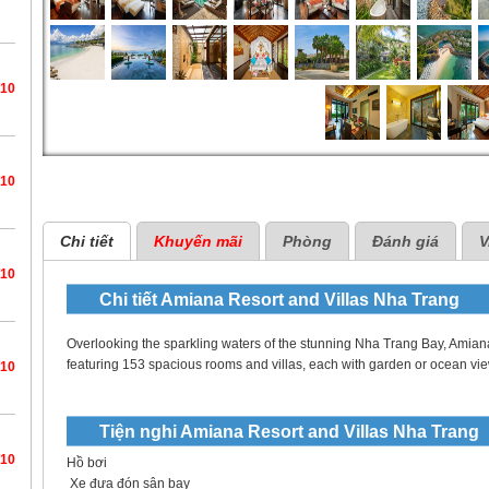
/10
/10
Chi tiết
Khuyến mãi
Phòng
Đánh giá
V
/10
Chi tiết
Amiana Resort and Villas Nha Trang
Overlooking the sparkling waters of the stunning Nha Trang Bay, Amiana 
featuring 153 spacious rooms and villas, each with garden or ocean vie
/10
Tiện nghi
Amiana Resort and Villas Nha Trang
/10
Hồ bơi
Xe đưa đón sân bay