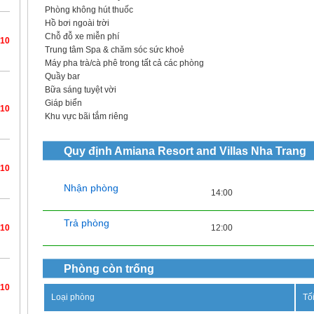
Phòng không hút thuốc
Hồ bơi ngoài trời
Chỗ đỗ xe miễn phí
/10
Trung tâm Spa & chăm sóc sức khoẻ
Máy pha trà/cà phê trong tất cả các phòng
Quầy bar
Bữa sáng
tuyệt vời
Giáp biển
/10
Khu vực bãi tắm riêng
Quy định
Amiana Resort and Villas Nha Trang
/10
Nhận phòng
14:00
Trả phòng
12:00
/10
Phòng còn trống
/10
Loại phòng
Tố