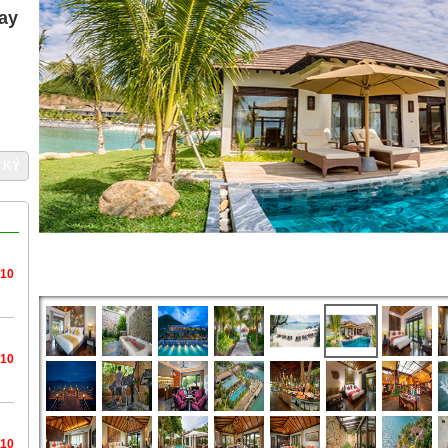
gay
 KÝ
/10
/10
/10