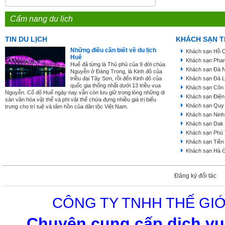
Cẩm nang du lịch
TIN DU LỊCH
KHÁCH SẠN T
Những điều cần biết về du lịch
Khách sạn Hồ C
Huế
Khách sạn Phan
Huế đã từng là Thủ phủ của 9 đời chúa
Khách sạn Đà 
Nguyễn ở Đàng Trong, là Kinh đô của
triều đại Tây Sơn, rồi đến Kinh đô của
Khách sạn Đà L
quốc gia thống nhất dưới 13 triều vua
Khách sạn Côn
Nguyễn. Cố đô Huế ngày nay vẫn còn lưu giữ trong lòng những di
Khách sạn Điện
sản văn hóa vật thể và phi vật thể chứa đựng nhiều giá trị biểu
Khách sạn Quy
trưng cho trí tuệ và tâm hồn của dân tộc Việt Nam.
Khách sạn Ninh
Khách sạn Dak
Khách sạn Phú
Khách sạn Tiền
Khách sạn Hà 
Đăng ký đối tác
CÔNG TY TNHH THẾ GIỚ
Chuyên cung cấp dịch vụ 