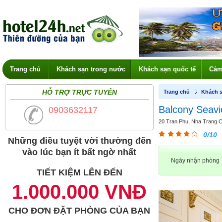
Trang chủ
Khách sạn trong nước
Khách sạn quốc tế
Cảm
HỖ TRỢ TRỰC TUYẾN
Trang chủ
Khách s
Balcony Seavi
0903632117
20 Tran Phu, Nha Trang Ce
0/10
_
Những điều tuyệt vời thường đến
vào lúc bạn ít bất ngờ nhất
Ngày nhận phòng
TIẾT KIỆM LÊN ĐẾN
1.000.000 VNĐ
CHO ĐƠN ĐẶT PHÒNG CỦA BẠN