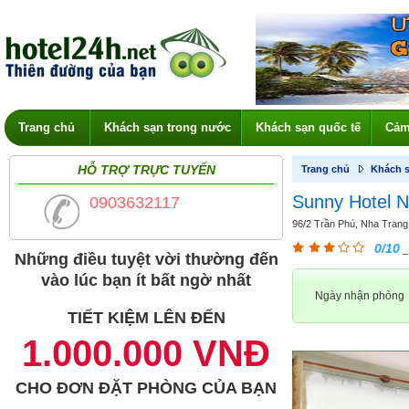
Trang chủ
Khách sạn trong nước
Khách sạn quốc tế
Cảm
HỖ TRỢ TRỰC TUYẾN
Trang chủ
Khách s
Sunny Hotel 
0903632117
96/2 Trần Phú, Nha Trang
0/10
_
Những điều tuyệt vời thường đến
vào lúc bạn ít bất ngờ nhất
Ngày nhận phòng
TIẾT KIỆM LÊN ĐẾN
1.000.000 VNĐ
CHO ĐƠN ĐẶT PHÒNG CỦA BẠN