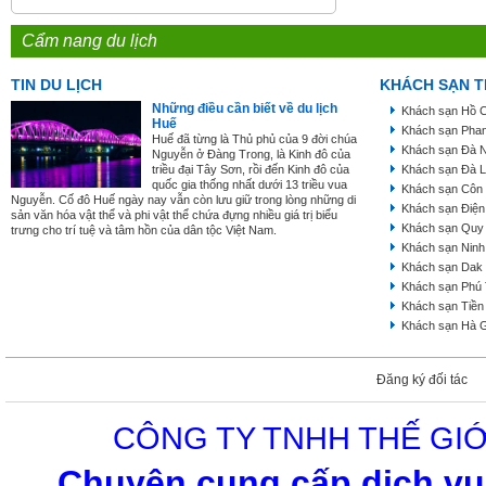
Cẩm nang du lịch
TIN DU LỊCH
KHÁCH SẠN T
Những điều cần biết về du lịch
Khách sạn Hồ C
Huế
Khách sạn Phan
Huế đã từng là Thủ phủ của 9 đời chúa
Khách sạn Đà 
Nguyễn ở Đàng Trong, là Kinh đô của
triều đại Tây Sơn, rồi đến Kinh đô của
Khách sạn Đà L
quốc gia thống nhất dưới 13 triều vua
Khách sạn Côn
Nguyễn. Cố đô Huế ngày nay vẫn còn lưu giữ trong lòng những di
Khách sạn Điện
sản văn hóa vật thể và phi vật thể chứa đựng nhiều giá trị biểu
Khách sạn Quy
trưng cho trí tuệ và tâm hồn của dân tộc Việt Nam.
Khách sạn Ninh
Khách sạn Dak
Khách sạn Phú
Khách sạn Tiền
Khách sạn Hà 
Đăng ký đối tác
CÔNG TY TNHH THẾ GIỚ
Chuyên cung cấp dịch vụ 