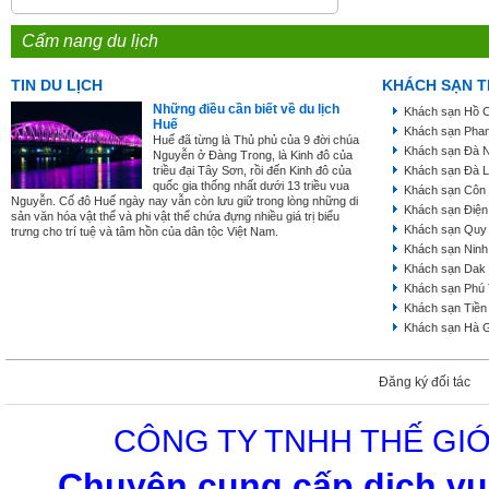
Cẩm nang du lịch
TIN DU LỊCH
KHÁCH SẠN T
Những điều cần biết về du lịch
Khách sạn Hồ C
Huế
Khách sạn Phan
Huế đã từng là Thủ phủ của 9 đời chúa
Khách sạn Đà 
Nguyễn ở Đàng Trong, là Kinh đô của
triều đại Tây Sơn, rồi đến Kinh đô của
Khách sạn Đà L
quốc gia thống nhất dưới 13 triều vua
Khách sạn Côn
Nguyễn. Cố đô Huế ngày nay vẫn còn lưu giữ trong lòng những di
Khách sạn Điện
sản văn hóa vật thể và phi vật thể chứa đựng nhiều giá trị biểu
Khách sạn Quy
trưng cho trí tuệ và tâm hồn của dân tộc Việt Nam.
Khách sạn Ninh
Khách sạn Dak
Khách sạn Phú
Khách sạn Tiền
Khách sạn Hà 
Đăng ký đối tác
CÔNG TY TNHH THẾ GIỚ
Chuyên cung cấp dịch vụ 