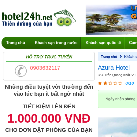
Trang chủ
Khách sạn trong nước
Khách sạn quốc tế
Cảm
HỖ TRỢ TRỰC TUYẾN
Trang chủ
Khách s
Azura Hotel
0903632117
3/ 4 Trần Quang Khải St, 
0/10
_
Những điều tuyệt vời thường đến
vào lúc bạn ít bất ngờ nhất
Ngày nhận phòng
TIẾT KIỆM LÊN ĐẾN
1.000.000 VNĐ
CHO ĐƠN ĐẶT PHÒNG CỦA BẠN