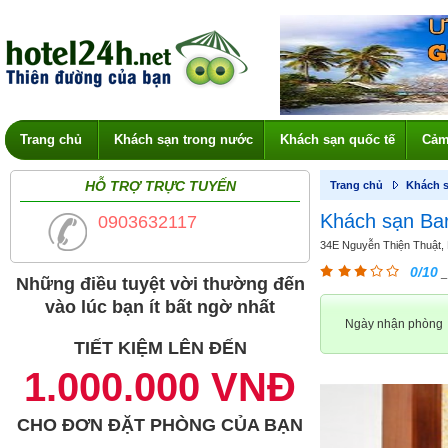
Trang chủ
Khách sạn trong nước
Khách sạn quốc tế
Cảm
HỖ TRỢ TRỰC TUYẾN
Trang chủ
Khách s
Khách sạn Ba
0903632117
34E Nguyễn Thiện Thuật, 
0/10
_
Những điều tuyệt vời thường đến
vào lúc bạn ít bất ngờ nhất
Ngày nhận phòng
TIẾT KIỆM LÊN ĐẾN
1.000.000 VNĐ
CHO ĐƠN ĐẶT PHÒNG CỦA BẠN