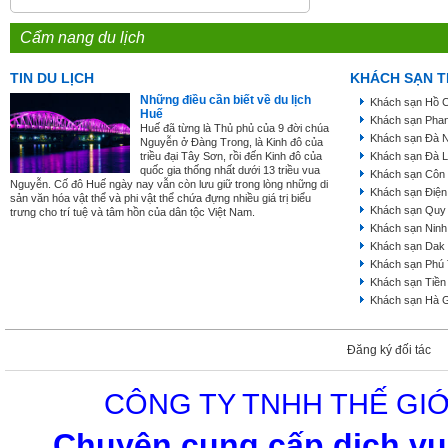
Cẩm nang du lịch
TIN DU LỊCH
KHÁCH SẠN T
Những điều cần biết về du lịch
Khách sạn Hồ C
Huế
Khách sạn Phan
Huế đã từng là Thủ phủ của 9 đời chúa
Khách sạn Đà 
Nguyễn ở Đàng Trong, là Kinh đô của
triều đại Tây Sơn, rồi đến Kinh đô của
Khách sạn Đà L
quốc gia thống nhất dưới 13 triều vua
Khách sạn Côn
Nguyễn. Cố đô Huế ngày nay vẫn còn lưu giữ trong lòng những di
Khách sạn Điện
sản văn hóa vật thể và phi vật thể chứa đựng nhiều giá trị biểu
Khách sạn Quy
trưng cho trí tuệ và tâm hồn của dân tộc Việt Nam.
Khách sạn Ninh
Khách sạn Dak
Khách sạn Phú
Khách sạn Tiền
Khách sạn Hà 
Đăng ký đối tác
CÔNG TY TNHH THẾ GIỚ
Chuyên cung cấp dịch vụ 