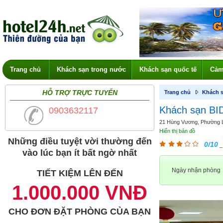
Trang chủ
Khách sạn trong nước
Khách sạn quốc tế
Cảm
HỖ TRỢ TRỰC TUYẾN
Trang chủ
Khách s
Khách sạn BI
0903632117
21 Hùng Vương, Phường Lộc
Hiển thị bản đồ
Những điều tuyệt vời thường đến
0/10
_
vào lúc bạn ít bất ngờ nhất
Ngày nhận phòng
TIẾT KIỆM LÊN ĐẾN
1.000.000 VNĐ
CHO ĐƠN ĐẶT PHÒNG CỦA BẠN