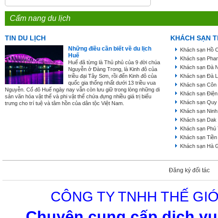
Cẩm nang du lịch
TIN DU LỊCH
KHÁCH SẠN T
Những điều cần biết về du lịch
Khách sạn Hồ C
Huế
Khách sạn Phan
Huế đã từng là Thủ phủ của 9 đời chúa
Khách sạn Đà 
Nguyễn ở Đàng Trong, là Kinh đô của
triều đại Tây Sơn, rồi đến Kinh đô của
Khách sạn Đà L
quốc gia thống nhất dưới 13 triều vua
Khách sạn Côn
Nguyễn. Cố đô Huế ngày nay vẫn còn lưu giữ trong lòng những di
Khách sạn Điện
sản văn hóa vật thể và phi vật thể chứa đựng nhiều giá trị biểu
Khách sạn Quy
trưng cho trí tuệ và tâm hồn của dân tộc Việt Nam.
Khách sạn Ninh
Khách sạn Dak
Khách sạn Phú
Khách sạn Tiền
Khách sạn Hà 
Đăng ký đối tác
CÔNG TY TNHH THẾ GIỚ
Chuyên cung cấp dịch vụ 