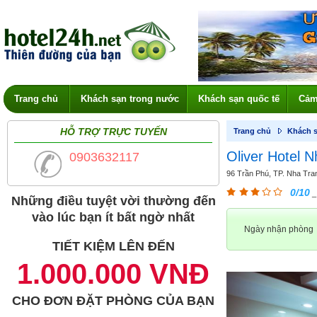
Trang chủ
Khách sạn trong nước
Khách sạn quốc tế
Cảm
HỖ TRỢ TRỰC TUYẾN
Trang chủ
Khách s
Oliver Hotel 
0903632117
96 Trần Phú, TP. Nha Tra
0/10
_
Những điều tuyệt vời thường đến
vào lúc bạn ít bất ngờ nhất
Ngày nhận phòng
TIẾT KIỆM LÊN ĐẾN
1.000.000 VNĐ
CHO ĐƠN ĐẶT PHÒNG CỦA BẠN