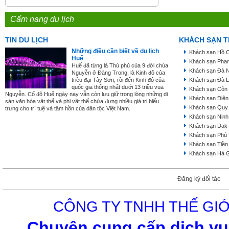
Cẩm nang du lịch
TIN DU LỊCH
KHÁCH SẠN T
Những điều cần biết về du lịch
Khách sạn Hồ C
Huế
Khách sạn Phan
Huế đã từng là Thủ phủ của 9 đời chúa
Khách sạn Đà 
Nguyễn ở Đàng Trong, là Kinh đô của
triều đại Tây Sơn, rồi đến Kinh đô của
Khách sạn Đà L
quốc gia thống nhất dưới 13 triều vua
Khách sạn Côn
Nguyễn. Cố đô Huế ngày nay vẫn còn lưu giữ trong lòng những di
Khách sạn Điện
sản văn hóa vật thể và phi vật thể chứa đựng nhiều giá trị biểu
Khách sạn Quy
trưng cho trí tuệ và tâm hồn của dân tộc Việt Nam.
Khách sạn Ninh
Khách sạn Dak
Khách sạn Phú
Khách sạn Tiền
Khách sạn Hà 
Đăng ký đối tác
CÔNG TY TNHH THẾ GIỚ
Chuyên cung cấp dịch vụ 