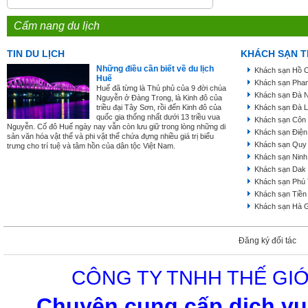
Cẩm nang du lịch
TIN DU LỊCH
KHÁCH SẠN T
Những điều cần biết về du lịch
Khách sạn Hồ C
Huế
Khách sạn Phan
Huế đã từng là Thủ phủ của 9 đời chúa
Khách sạn Đà 
Nguyễn ở Đàng Trong, là Kinh đô của
triều đại Tây Sơn, rồi đến Kinh đô của
Khách sạn Đà L
quốc gia thống nhất dưới 13 triều vua
Khách sạn Côn
Nguyễn. Cố đô Huế ngày nay vẫn còn lưu giữ trong lòng những di
Khách sạn Điện
sản văn hóa vật thể và phi vật thể chứa đựng nhiều giá trị biểu
Khách sạn Quy
trưng cho trí tuệ và tâm hồn của dân tộc Việt Nam.
Khách sạn Ninh
Khách sạn Dak
Khách sạn Phú
Khách sạn Tiền
Khách sạn Hà 
Đăng ký đối tác
CÔNG TY TNHH THẾ GIỚ
Chuyên cung cấp dịch vụ 