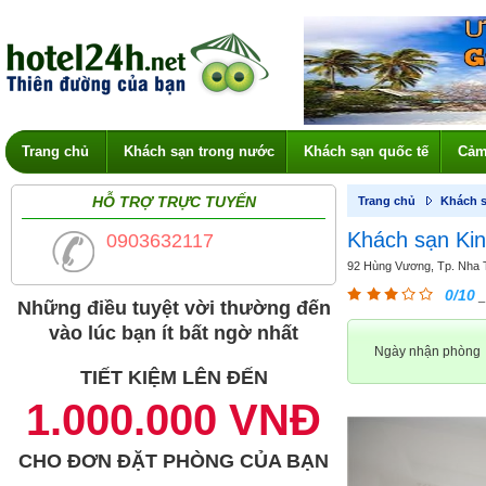
Trang chủ
Khách sạn trong nước
Khách sạn quốc tế
Cảm
HỖ TRỢ TRỰC TUYẾN
Trang chủ
Khách s
Khách sạn Ki
0903632117
92 Hùng Vương, Tp. Nha 
0/10
_
Những điều tuyệt vời thường đến
vào lúc bạn ít bất ngờ nhất
Ngày nhận phòng
TIẾT KIỆM LÊN ĐẾN
1.000.000 VNĐ
CHO ĐƠN ĐẶT PHÒNG CỦA BẠN