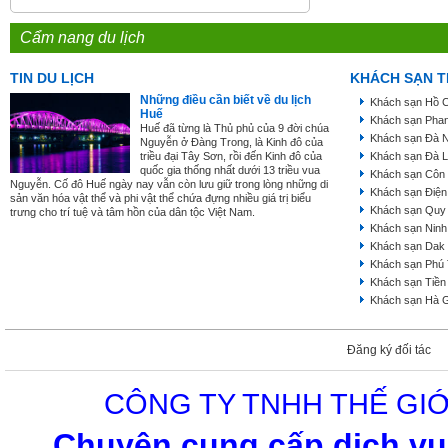
Cẩm nang du lịch
TIN DU LỊCH
KHÁCH SẠN T
Những điều cần biết về du lịch
Khách sạn Hồ C
Huế
Khách sạn Phan
Huế đã từng là Thủ phủ của 9 đời chúa
Khách sạn Đà 
Nguyễn ở Đàng Trong, là Kinh đô của
triều đại Tây Sơn, rồi đến Kinh đô của
Khách sạn Đà L
quốc gia thống nhất dưới 13 triều vua
Khách sạn Côn
Nguyễn. Cố đô Huế ngày nay vẫn còn lưu giữ trong lòng những di
Khách sạn Điện
sản văn hóa vật thể và phi vật thể chứa đựng nhiều giá trị biểu
Khách sạn Quy
trưng cho trí tuệ và tâm hồn của dân tộc Việt Nam.
Khách sạn Ninh
Khách sạn Dak
Khách sạn Phú
Khách sạn Tiền
Khách sạn Hà 
Đăng ký đối tác
CÔNG TY TNHH THẾ GIỚ
Chuyên cung cấp dịch vụ 