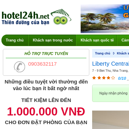
Trang chủ
Khách sạn trong nước
Khách sạn quốc tế
Cảm
HỖ TRỢ TRỰC TUYẾN
Trang chủ
Khách s
Liberty Centra
0903632117
7 - 9 Biet Thu, Nha Trang,
0/10
_
Những điều tuyệt vời thường đến
vào lúc bạn ít bất ngờ nhất
Ngày nhận phòng
TIẾT KIỆM LÊN ĐẾN
1.000.000 VNĐ
CHO ĐƠN ĐẶT PHÒNG CỦA BẠN