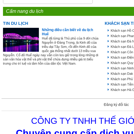
Cẩm nang du lịch
TIN DU LỊCH
KHÁCH SẠN T
Những điều cần biết về du lịch
Khách sạn Hồ C
Huế
Khách sạn Phan
Huế đã từng là Thủ phủ của 9 đời chúa
Khách sạn Đà 
Nguyễn ở Đàng Trong, là Kinh đô của
triều đại Tây Sơn, rồi đến Kinh đô của
Khách sạn Đà L
quốc gia thống nhất dưới 13 triều vua
Khách sạn Côn
Nguyễn. Cố đô Huế ngày nay vẫn còn lưu giữ trong lòng những di
Khách sạn Điện
sản văn hóa vật thể và phi vật thể chứa đựng nhiều giá trị biểu
Khách sạn Quy
trưng cho trí tuệ và tâm hồn của dân tộc Việt Nam.
Khách sạn Ninh
Khách sạn Dak
Khách sạn Phú
Khách sạn Tiền
Khách sạn Hà 
Đăng ký đối tác
CÔNG TY TNHH THẾ GIỚ
Chuyên cung cấp dịch vụ 