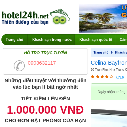
Trang chủ
Khách sạn trong nước
Khách sạn quốc tế
Cảm
HỖ TRỢ TRỰC TUYẾN
Trang chủ
Khách s
Celina Bayfro
0903632117
20 Tran Phu, Nha Trang Ce
0/10
_
Những điều tuyệt vời thường đến
vào lúc bạn ít bất ngờ nhất
Ngày nhận phòng
TIẾT KIỆM LÊN ĐẾN
1.000.000 VNĐ
CHO ĐƠN ĐẶT PHÒNG CỦA BẠN