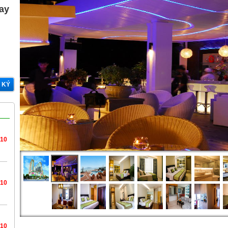
gay
 KÝ
/10
/10
/10