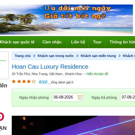
Khách sạn quốc tế
Cảm nhận
Liên hệ
Tour
Thông tin hữ
Trang chủ
Khách sạn trong nước
Khách sạn miền trung
Khách 
Hoan Cau Luxury Residence
20 Trần Phú, Nha Trang, Việt Nam , Khánh Hòa - -
Hiển thị bản đồ
0/10
_ tổng đánh giá 0
đến
Ngày nhận phòng
Ngày trả phòng
Đ
ẠN