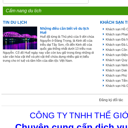
Cẩm nang du lịch
TIN DU LỊCH
KHÁCH SẠN T
Những điều cần biết về du lịch
Khách sạn Hồ C
Huế
Khách sạn Phan
Huế đã từng là Thủ phủ của 9 đời chúa
Khách sạn Đà 
Nguyễn ở Đàng Trong, là Kinh đô của
triều đại Tây Sơn, rồi đến Kinh đô của
Khách sạn Đà L
quốc gia thống nhất dưới 13 triều vua
Khách sạn Côn
Nguyễn. Cố đô Huế ngày nay vẫn còn lưu giữ trong lòng những di
Khách sạn Điện
sản văn hóa vật thể và phi vật thể chứa đựng nhiều giá trị biểu
Khách sạn Quy
trưng cho trí tuệ và tâm hồn của dân tộc Việt Nam.
Khách sạn Ninh
Khách sạn Dak
Khách sạn Phú
Khách sạn Tiền
Khách sạn Hà 
Đăng ký đối tác
CÔNG TY TNHH THẾ GIỚ
Chuyên cung cấp dịch vụ 