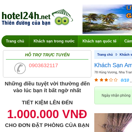
Trang chủ
Khách sạn trong nước
Khách sạn quốc tế
Cảm
HỖ TRỢ TRỰC TUYẾN
Trang chủ
Khách s
Khách Sạn Am
0903632117
78 Hùng Vương, Nha Tran
0/10
_
Những điều tuyệt vời thường đến
vào lúc bạn ít bất ngờ nhất
Ngày nhận phòng
TIẾT KIỆM LÊN ĐẾN
1.000.000 VNĐ
CHO ĐƠN ĐẶT PHÒNG CỦA BẠN