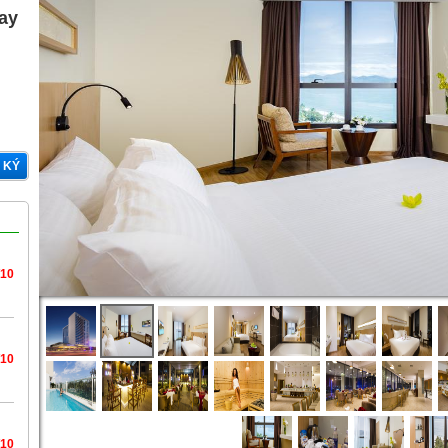
gay
 KÝ
/10
/10
/10