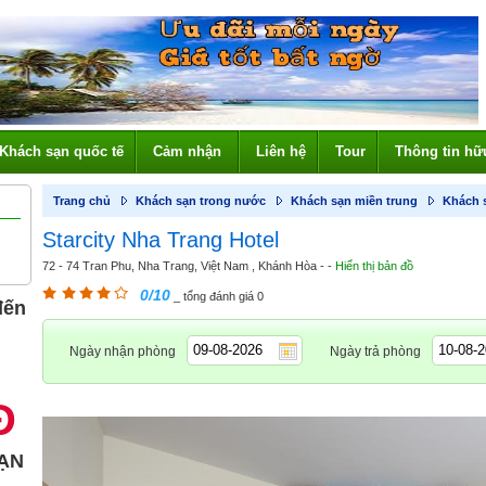
Khách sạn quốc tế
Cảm nhận
Liên hệ
Tour
Thông tin hữ
Trang chủ
Khách sạn trong nước
Khách sạn miền trung
Khách 
Starcity Nha Trang Hotel
72 - 74 Tran Phu, Nha Trang, Việt Nam , Khánh Hòa - -
Hiển thị bản đồ
0/10
_ tổng đánh giá 0
đến
Ngày nhận phòng
Ngày trả phòng
Đ
ẠN