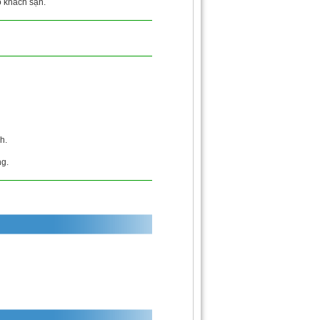
ộ khách sạn.
h.
ng.