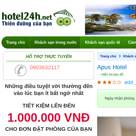
Trang chủ
Khách sạn trong nước
Khách sạn quốc tế
Cảm
HỖ TRỢ TRỰC TUYẾN
Trang chủ
Khách s
Apus Hotel
0903632117
- -
Hiển thị bản đồ
0/10
_
Những điều tuyệt vời thường đến
vào lúc bạn ít bất ngờ nhất
Ngày nhận phòng
TIẾT KIỆM LÊN ĐẾN
1.000.000 VNĐ
CHO ĐƠN ĐẶT PHÒNG CỦA BẠN