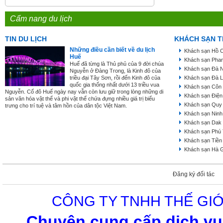
Cẩm nang du lịch
TIN DU LỊCH
KHÁCH SẠN T
Những điều cần biết về du lịch
Khách sạn Hồ C
Huế
Khách sạn Phan
Huế đã từng là Thủ phủ của 9 đời chúa
Khách sạn Đà 
Nguyễn ở Đàng Trong, là Kinh đô của
triều đại Tây Sơn, rồi đến Kinh đô của
Khách sạn Đà L
quốc gia thống nhất dưới 13 triều vua
Khách sạn Côn
Nguyễn. Cố đô Huế ngày nay vẫn còn lưu giữ trong lòng những di
Khách sạn Điện
sản văn hóa vật thể và phi vật thể chứa đựng nhiều giá trị biểu
Khách sạn Quy
trưng cho trí tuệ và tâm hồn của dân tộc Việt Nam.
Khách sạn Ninh
Khách sạn Dak
Khách sạn Phú
Khách sạn Tiền
Khách sạn Hà 
Đăng ký đối tác
CÔNG TY TNHH THẾ GIỚ
Chuyên cung cấp dịch vụ 