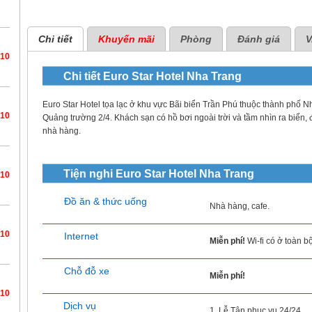
Chi tiết
Khuyến mãi
Phòng
Đánh giá
V
/10
Chi tiết
Euro Star Hotel Nha Trang
Euro Star Hotel tọa lạc ở khu vực Bãi biển Trần Phú thuộc thành phố N
/10
Quảng trường 2/4. Khách sạn có hồ bơi ngoài trời và tầm nhìn ra biển, 
nhà hàng.
Tiện nghi
Euro Star Hotel Nha Trang
/10
Đồ ăn & thức uống
Nhà hàng, cafe.
/10
Internet
Miễn phí!
Wi-fi có ở toàn b
Chỗ đỗ xe
Miễn phí!
/10
Dịch vụ
1. Lễ Tân phục vụ 24/24.