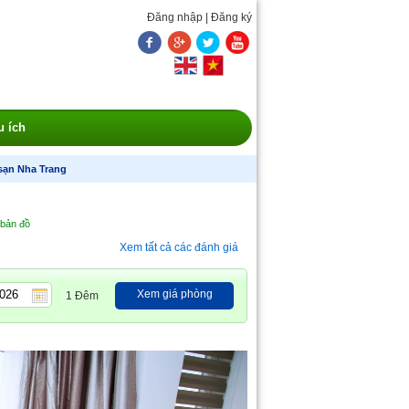
Đăng nhập
|
Đăng ký
u ích
sạn Nha Trang
 bản đồ
Xem tất cả các đánh giá
Xem giá phòng
1 Đêm