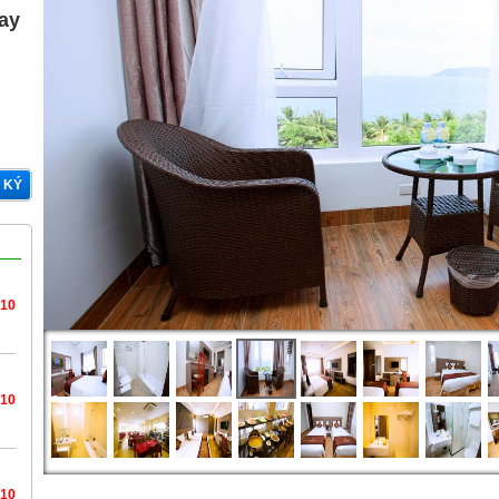
gay
 KÝ
/10
/10
/10