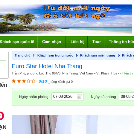
Khách sạn quốc tế
Cảm nhận
Liên hệ
Tour
Thông tin hữ
Trang chủ
Khách sạn trong nước
Khách sạn miền trung
Khách 
Euro Star Hotel Nha Trang
Trần Phú, phường Lộc Thọ 96A/6, Nha Trang, Việt Nam – V , Khánh Hòa - -
Hiển thị
0/10
_ tổng đánh giá 0
đến
Ngày nhận phòng
Ngày trả phòng
Đ
ẠN