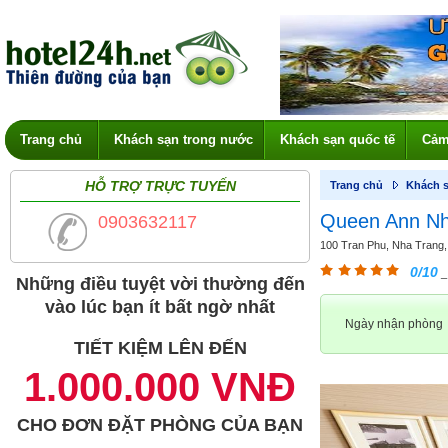
Trang chủ
Khách sạn trong nước
Khách sạn quốc tế
Cảm
HỖ TRỢ TRỰC TUYẾN
Trang chủ
Khách s
Queen Ann Nh
0903632117
100 Tran Phu, Nha Trang, 
0/10
_
Những điều tuyệt vời thường đến
vào lúc bạn ít bất ngờ nhất
Ngày nhận phòng
TIẾT KIỆM LÊN ĐẾN
1.000.000 VNĐ
CHO ĐƠN ĐẶT PHÒNG CỦA BẠN