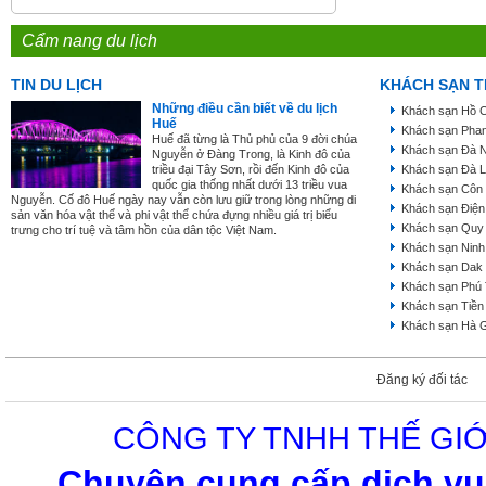
Cẩm nang du lịch
TIN DU LỊCH
KHÁCH SẠN T
Những điều cần biết về du lịch
Khách sạn Hồ C
Huế
Khách sạn Phan
Huế đã từng là Thủ phủ của 9 đời chúa
Khách sạn Đà 
Nguyễn ở Đàng Trong, là Kinh đô của
triều đại Tây Sơn, rồi đến Kinh đô của
Khách sạn Đà L
quốc gia thống nhất dưới 13 triều vua
Khách sạn Côn
Nguyễn. Cố đô Huế ngày nay vẫn còn lưu giữ trong lòng những di
Khách sạn Điện
sản văn hóa vật thể và phi vật thể chứa đựng nhiều giá trị biểu
Khách sạn Quy
trưng cho trí tuệ và tâm hồn của dân tộc Việt Nam.
Khách sạn Ninh
Khách sạn Dak
Khách sạn Phú
Khách sạn Tiền
Khách sạn Hà 
Đăng ký đối tác
CÔNG TY TNHH THẾ GIỚ
Chuyên cung cấp dịch vụ 