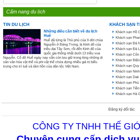
Cẩm nang du lịch
TIN DU LỊCH
KHÁCH SẠN T
Những điều cần biết về du lịch
Khách sạn Hồ C
Huế
Khách sạn Phan
Huế đã từng là Thủ phủ của 9 đời chúa
Khách sạn Đà 
Nguyễn ở Đàng Trong, là Kinh đô của
triều đại Tây Sơn, rồi đến Kinh đô của
Khách sạn Đà L
quốc gia thống nhất dưới 13 triều vua
Khách sạn Côn
Nguyễn. Cố đô Huế ngày nay vẫn còn lưu giữ trong lòng những di
Khách sạn Điện
sản văn hóa vật thể và phi vật thể chứa đựng nhiều giá trị biểu
Khách sạn Quy
trưng cho trí tuệ và tâm hồn của dân tộc Việt Nam.
Khách sạn Ninh
Khách sạn Dak
Khách sạn Phú
Khách sạn Tiền
Khách sạn Hà 
Đăng ký đối tác
CÔNG TY TNHH THẾ GIỚ
Chuyên cung cấp dịch vụ 