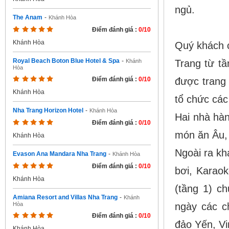
ngủ.
The Anam
-
Khánh Hòa
Điểm đánh giá :
0/10
Khánh Hòa
Quý khách c
Royal Beach Boton Blue Hotel & Spa
-
Trang từ tầ
Khánh
Hòa
được trang
Điểm đánh giá :
0/10
Khánh Hòa
tổ chức các 
Nha Trang Horizon Hotel
-
Khánh Hòa
Hai nhà hà
Điểm đánh giá :
0/10
món ăn Âu,
Khánh Hòa
Ngoài ra khá
Evason Ana Mandara Nha Trang
-
Khánh Hòa
Điểm đánh giá :
0/10
bơi, Karao
Khánh Hòa
(tầng 1) c
Amiana Resort and Villas Nha Trang
-
Khánh
ngày các c
Hòa
Điểm đánh giá :
0/10
đảo Yến, Vi
Khánh Hòa