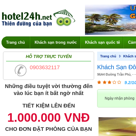
Trang chủ
Khách sạn trong nước
Khách sạn quốc tế
Cảm
HỖ TRỢ TRỰC TUYẾN
Trang chủ
Khách s
Khách Sạn Đô
0903632117
96A4 Đường Trần Phú, - 
9.2/1
Những điều tuyệt vời thường đến
vào lúc bạn ít bất ngờ nhất
Ngày nhận phòng
TIẾT KIỆM LÊN ĐẾN
1.000.000 VNĐ
CHO ĐƠN ĐẶT PHÒNG CỦA BẠN