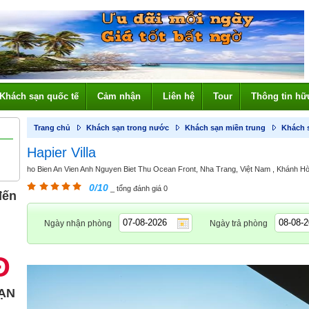
Khách sạn quốc tế
Cảm nhận
Liên hệ
Tour
Thông tin hữ
Trang chủ
Khách sạn trong nước
Khách sạn miền trung
Khách 
Hapier Villa
ho Bien An Vien Anh Nguyen Biet Thu Ocean Front, Nha Trang, Việt Nam , Khánh Hò
0/10
_ tổng đánh giá 0
đến
Ngày nhận phòng
Ngày trả phòng
Đ
ẠN