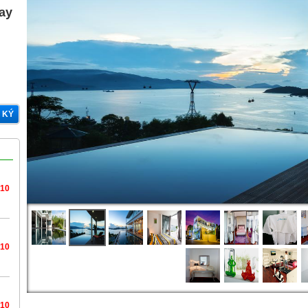
gay
 KÝ
/10
/10
/10