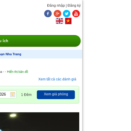
Đăng nhập
|
Đăng ký
u ích
sạn Nha Trang
a - -
Hiển thị bản đồ
Xem tất cả các đánh giá
Xem giá phòng
1 Đêm