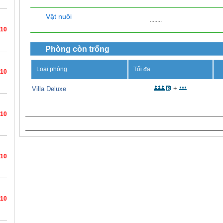
Vật nuôi
........
/10
Phòng còn trống
Loại phòng
Tối đa
/10
+
Villa Deluxe
/10
/10
/10