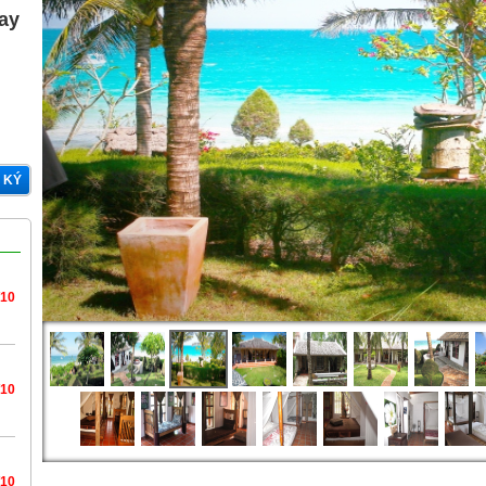
gay
 KÝ
/10
/10
/10