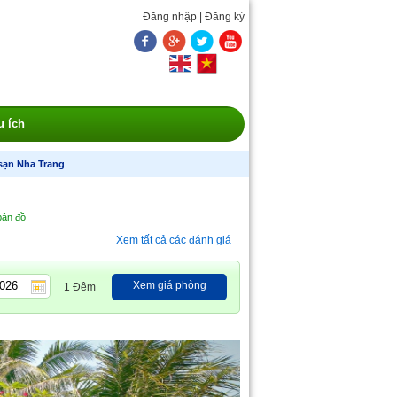
Đăng nhập
|
Đăng ký
u ích
sạn Nha Trang
 bản đồ
Xem tất cả các đánh giá
Xem giá phòng
1 Đêm