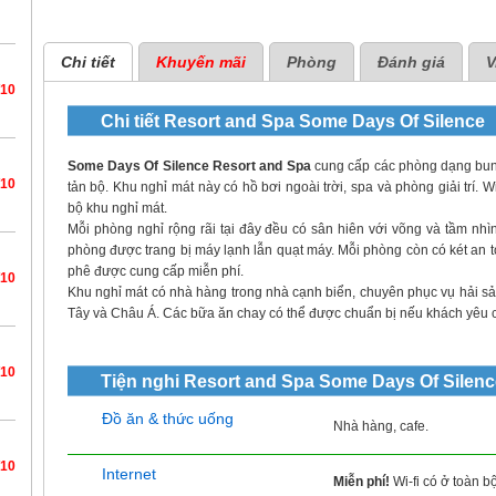
Chi tiết
Khuyến mãi
Phòng
Đánh giá
V
/10
Chi tiết
Resort and Spa Some Days Of Silence
Some Days Of Silence Resort and Spa
cung cấp các phòng dạng bun
/10
tản bộ. Khu nghỉ mát này có hồ bơi ngoài trời, spa và phòng giải trí. 
bộ khu nghỉ mát.
Mỗi phòng nghỉ rộng rãi tại đây đều có sân hiên với võng và tầm nhì
phòng được trang bị máy lạnh lẫn quạt máy. Mỗi phòng còn có két an to
phê được cung cấp miễn phí.
/10
Khu nghỉ mát có nhà hàng trong nhà cạnh biển, chuyên phục vụ hải 
Tây và Châu Á. Các bữa ăn chay có thể được chuẩn bị nếu khách yêu câ
/10
Tiện nghi
Resort and Spa Some Days Of Silenc
Đồ ăn & thức uống
Nhà hàng, cafe.
/10
Internet
Miễn phí!
Wi-fi có ở toàn bộ