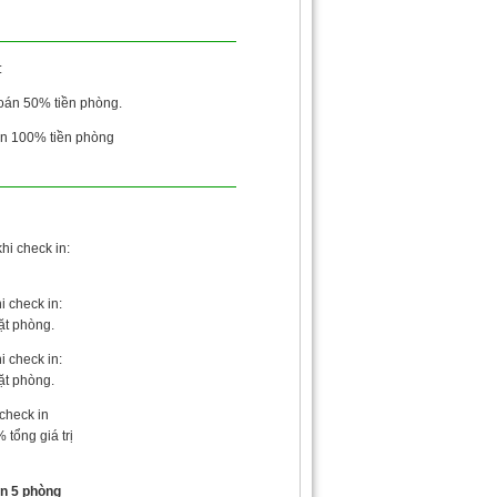
:
toán 50% tiền phòng.
án 100% tiền phòng
hi check in:
i check in:
đặt phòng.
i check in:
đặt phòng.
 check in
tổng giá trị
ên 5 phòng