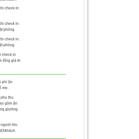
hi check in:
hi check in:
đặt phòng.
hi check in:
đặt phòng.
i check in
tổng giá trị
n phí ăn
ố mẹ.
 phụ thu
bao gôm ăn
ung giường
 người lớn.
ND/khách.