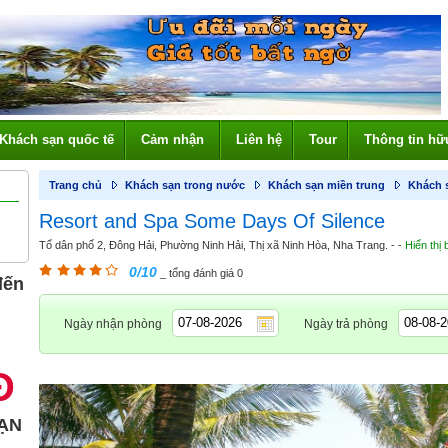
Khách sạn quốc tế
Cảm nhận
Liên hệ
Tour
Thông tin hữ
Trang chủ
Khách sạn trong nước
Khách sạn miền trung
Khách 
Resort and Spa Some Days Of Silence
Tổ dân phố 2, Đông Hải, Phường Ninh Hải, Thị xã Ninh Hòa, Nha Trang. - -
Hiển thị
0/10
_ tổng đánh giá 0
đến
Ngày nhận phòng
Ngày trả phòng
Đ
ẠN