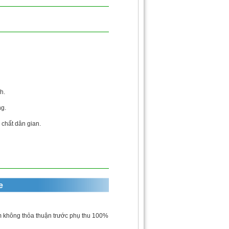
h.
ng.
 chất dân gian.
e
 không thỏa thuận trước phụ thu 100%