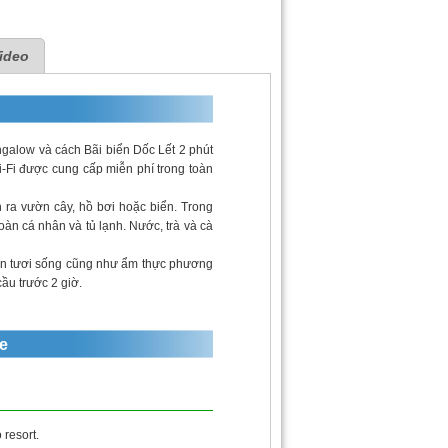
ideo
galow và cách Bãi biển Dốc Lết 2 phút
Wi-Fi được cung cấp miễn phí trong toàn
n ra vườn cây, hồ bơi hoặc biển. Trong
àn cá nhân và tủ lạnh. Nước, trà và cà
sản tươi sống cũng như ẩm thực phương
̀u trước 2 giờ.
e
 resort.