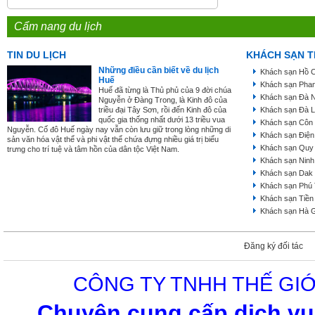
Cẩm nang du lịch
TIN DU LỊCH
KHÁCH SẠN T
Những điều cần biết về du lịch
Khách sạn Hồ C
Huế
Khách sạn Phan
Huế đã từng là Thủ phủ của 9 đời chúa
Khách sạn Đà 
Nguyễn ở Đàng Trong, là Kinh đô của
triều đại Tây Sơn, rồi đến Kinh đô của
Khách sạn Đà L
quốc gia thống nhất dưới 13 triều vua
Khách sạn Côn
Nguyễn. Cố đô Huế ngày nay vẫn còn lưu giữ trong lòng những di
Khách sạn Điện
sản văn hóa vật thể và phi vật thể chứa đựng nhiều giá trị biểu
Khách sạn Quy
trưng cho trí tuệ và tâm hồn của dân tộc Việt Nam.
Khách sạn Ninh
Khách sạn Dak
Khách sạn Phú
Khách sạn Tiền
Khách sạn Hà 
Đăng ký đối tác
CÔNG TY TNHH THẾ GIỚ
Chuyên cung cấp dịch vụ 