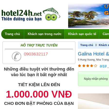
Trang chủ
Khách sạn trong nước
Khách sạn quốc tế
Cảm
HỖ TRỢ TRỰC TUYẾN
Trang chủ
Khách s
Galina Hotel 
0903632117
5 Hung Vuong, Nha Trang,
0/10
_
Những điều tuyệt vời thường đến
vào lúc bạn ít bất ngờ nhất
Ngày nhận phòng
TIẾT KIỆM LÊN ĐẾN
1.000.000 VNĐ
CHO ĐƠN ĐẶT PHÒNG CỦA BẠN