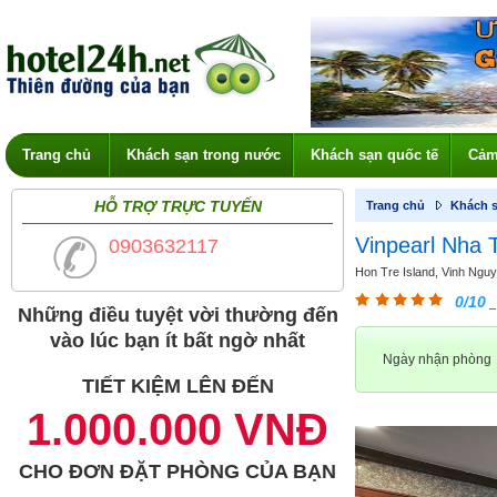
Trang chủ
Khách sạn trong nước
Khách sạn quốc tế
Cảm
HỖ TRỢ TRỰC TUYẾN
Trang chủ
Khách s
Vinpearl Nha 
0903632117
Hon Tre Island, Vinh Nguy
0/10
_
Những điều tuyệt vời thường đến
vào lúc bạn ít bất ngờ nhất
Ngày nhận phòng
TIẾT KIỆM LÊN ĐẾN
1.000.000 VNĐ
CHO ĐƠN ĐẶT PHÒNG CỦA BẠN