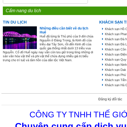
Cẩm nang du lịch
TIN DU LỊCH
KHÁCH SẠN T
Những điều cần biết về du lịch
Khách sạn Hồ C
Huế
Khách sạn Phan
Huế đã từng là Thủ phủ của 9 đời chúa
Khách sạn Đà 
Nguyễn ở Đàng Trong, là Kinh đô của
triều đại Tây Sơn, rồi đến Kinh đô của
Khách sạn Đà L
quốc gia thống nhất dưới 13 triều vua
Khách sạn Côn
Nguyễn. Cố đô Huế ngày nay vẫn còn lưu giữ trong lòng những di
Khách sạn Điện
sản văn hóa vật thể và phi vật thể chứa đựng nhiều giá trị biểu
Khách sạn Quy
trưng cho trí tuệ và tâm hồn của dân tộc Việt Nam.
Khách sạn Ninh
Khách sạn Dak
Khách sạn Phú
Khách sạn Tiền
Khách sạn Hà 
Đăng ký đối tác
CÔNG TY TNHH THẾ GIỚ
Chuyên cung cấp dịch vụ 