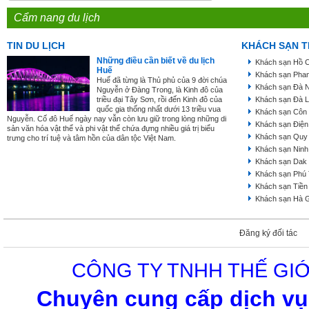
Cẩm nang du lịch
TIN DU LỊCH
KHÁCH SẠN T
Những điều cần biết về du lịch
Khách sạn Hồ C
Huế
Khách sạn Phan
Huế đã từng là Thủ phủ của 9 đời chúa
Khách sạn Đà 
Nguyễn ở Đàng Trong, là Kinh đô của
triều đại Tây Sơn, rồi đến Kinh đô của
Khách sạn Đà L
quốc gia thống nhất dưới 13 triều vua
Khách sạn Côn
Nguyễn. Cố đô Huế ngày nay vẫn còn lưu giữ trong lòng những di
Khách sạn Điện
sản văn hóa vật thể và phi vật thể chứa đựng nhiều giá trị biểu
Khách sạn Quy
trưng cho trí tuệ và tâm hồn của dân tộc Việt Nam.
Khách sạn Ninh
Khách sạn Dak
Khách sạn Phú
Khách sạn Tiền
Khách sạn Hà 
Đăng ký đối tác
CÔNG TY TNHH THẾ GIỚ
Chuyên cung cấp dịch vụ 