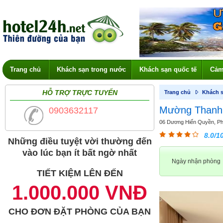
Trang chủ
Khách sạn trong nước
Khách sạn quốc tế
Cảm
HỖ TRỢ TRỰC TUYẾN
Trang chủ
Khách s
Mường Thanh 
0903632117
06 Dương Hiến Quyền, Ph
8.0/1
Những điều tuyệt vời thường đến
vào lúc bạn ít bất ngờ nhất
Ngày nhận phòng
TIẾT KIỆM LÊN ĐẾN
1.000.000 VNĐ
CHO ĐƠN ĐẶT PHÒNG CỦA BẠN