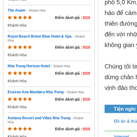
phố 5,0 Km
The Anam
-
Khánh Hòa
hảo để cảm
Điểm đánh giá :
0/10
thiên đường
Khánh Hòa
đến với nhữ
Royal Beach Boton Blue Hotel & Spa
-
Khánh
Hòa
không gian 
Điểm đánh giá :
0/10
Khánh Hòa
Chúng tôi t
Nha Trang Horizon Hotel
-
Khánh Hòa
Điểm đánh giá :
0/10
dừng chân h
Khánh Hòa
vịnh đảo th
Evason Ana Mandara Nha Trang
-
Khánh Hòa
Điểm đánh giá :
0/10
Khánh Hòa
Tiện nghi
Amiana Resort and Villas Nha Trang
-
Khánh
Đồ ăn & th
Hòa
Điểm đánh giá :
0/10
Internet
Khánh Hòa