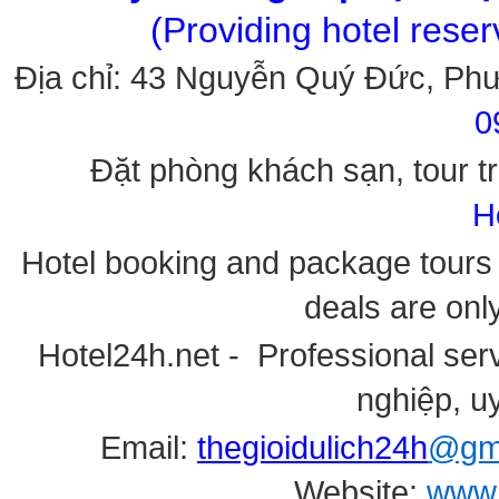
(Providing hotel rese
Địa chỉ: 43 Nguyễn Quý Đức, Ph
0
Đặt phòng khách sạn, tour tr
H
Hotel booking and package tours i
deals are onl
Hotel24h.net - Professional serv
nghiệp, uy
Email:
thegioidulich24h
@gma
Website:
www.