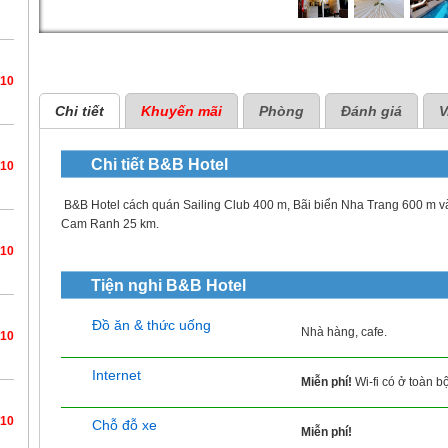
/10
Chi tiết
Khuyến mãi
Phòng
Đánh giá
V
Chi tiết
B&B Hotel
/10
B&B Hotel cách quán Sailing Club 400 m, Bãi biển Nha Trang 600 m và
Cam Ranh 25 km.
/10
Tiện nghi
B&B Hotel
Đồ ăn & thức uống
Nhà hàng, cafe.
/10
Internet
Miễn phí!
Wi-fi có ở toàn b
/10
Chỗ đỗ xe
Miễn phí!