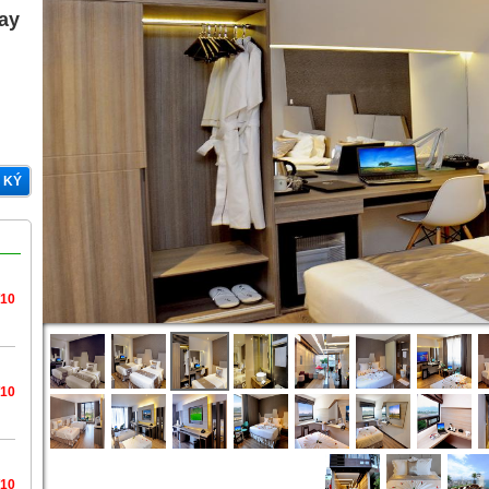
gay
 KÝ
/10
/10
/10