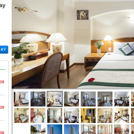
gay
 KÝ
/10
/10
/10