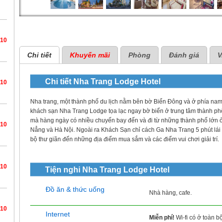
/10
Chi tiết
Khuyến mãi
Phòng
Đánh giá
V
Chi tiết
Nha Trang Lodge Hotel
/10
Nha trang, một thành phố du lịch nằm bên bờ Biển Đông và ở phía na
khách sạn Nha Trang Lodge tọa lạc ngay bờ biển ở trung tâm thành 
mà hàng ngày có nhiều chuyến bay đến và đi từ những thành phố lớn 
/10
Nẳng và Hà Nội. Ngoài ra Khách Sạn chỉ cách Ga Nha Trang 5 phút lái x
bộ thư giãn đến những địa điểm mua sắm và các điểm vui chơi giải trí.
/10
Tiện nghi
Nha Trang Lodge Hotel
Đồ ăn & thức uống
Nhà hàng, cafe.
/10
Internet
Miễn phí!
Wi-fi có ở toàn b