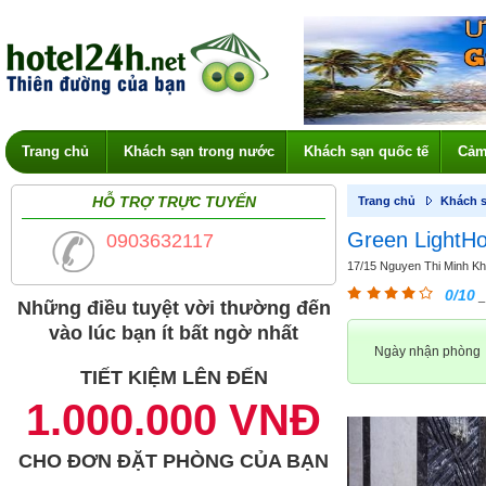
Trang chủ
Khách sạn trong nước
Khách sạn quốc tế
Cảm
HỖ TRỢ TRỰC TUYẾN
Trang chủ
Khách s
Green LightHo
0903632117
17/15 Nguyen Thi Minh Kha
0/10
_
Những điều tuyệt vời thường đến
vào lúc bạn ít bất ngờ nhất
Ngày nhận phòng
TIẾT KIỆM LÊN ĐẾN
1.000.000 VNĐ
CHO ĐƠN ĐẶT PHÒNG CỦA BẠN