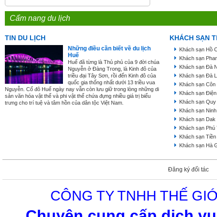
Cẩm nang du lịch
TIN DU LỊCH
KHÁCH SẠN T
Những điều cần biết về du lịch
Khách sạn Hồ C
Huế
Khách sạn Phan
Huế đã từng là Thủ phủ của 9 đời chúa
Khách sạn Đà 
Nguyễn ở Đàng Trong, là Kinh đô của
triều đại Tây Sơn, rồi đến Kinh đô của
Khách sạn Đà L
quốc gia thống nhất dưới 13 triều vua
Khách sạn Côn
Nguyễn. Cố đô Huế ngày nay vẫn còn lưu giữ trong lòng những di
Khách sạn Điện
sản văn hóa vật thể và phi vật thể chứa đựng nhiều giá trị biểu
Khách sạn Quy
trưng cho trí tuệ và tâm hồn của dân tộc Việt Nam.
Khách sạn Ninh
Khách sạn Dak
Khách sạn Phú
Khách sạn Tiền
Khách sạn Hà 
Đăng ký đối tác
CÔNG TY TNHH THẾ GIỚ
Chuyên cung cấp dịch vụ 