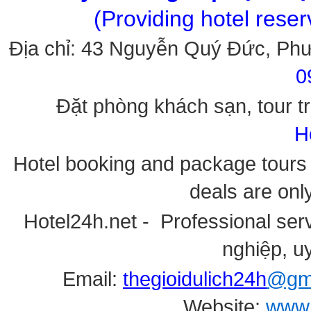
(Providing hotel rese
Địa chỉ: 43 Nguyễn Quý Đức, Ph
0
Đặt phòng khách sạn, tour tr
H
Hotel booking and package tours i
deals are onl
Hotel24h.net - Professional serv
nghiệp, uy
Email:
thegioidulich24h
@gma
Website:
www.