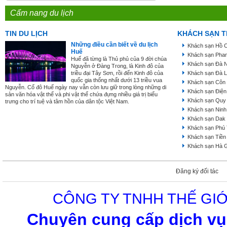
Cẩm nang du lịch
TIN DU LỊCH
KHÁCH SẠN T
Những điều cần biết về du lịch
Khách sạn Hồ C
Huế
Khách sạn Phan
Huế đã từng là Thủ phủ của 9 đời chúa
Khách sạn Đà 
Nguyễn ở Đàng Trong, là Kinh đô của
triều đại Tây Sơn, rồi đến Kinh đô của
Khách sạn Đà L
quốc gia thống nhất dưới 13 triều vua
Khách sạn Côn
Nguyễn. Cố đô Huế ngày nay vẫn còn lưu giữ trong lòng những di
Khách sạn Điện
sản văn hóa vật thể và phi vật thể chứa đựng nhiều giá trị biểu
Khách sạn Quy
trưng cho trí tuệ và tâm hồn của dân tộc Việt Nam.
Khách sạn Ninh
Khách sạn Dak
Khách sạn Phú
Khách sạn Tiền
Khách sạn Hà 
Đăng ký đối tác
CÔNG TY TNHH THẾ GIỚ
Chuyên cung cấp dịch vụ 