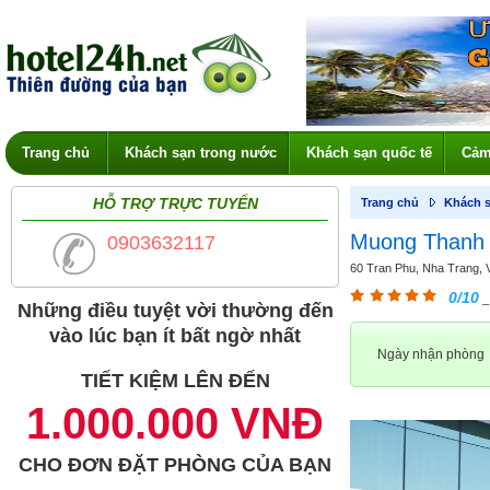
Trang chủ
Khách sạn trong nước
Khách sạn quốc tế
Cảm
HỖ TRỢ TRỰC TUYẾN
Trang chủ
Khách s
Muong Thanh 
0903632117
60 Tran Phu, Nha Trang, V
0/10
_
Những điều tuyệt vời thường đến
vào lúc bạn ít bất ngờ nhất
Ngày nhận phòng
TIẾT KIỆM LÊN ĐẾN
1.000.000 VNĐ
CHO ĐƠN ĐẶT PHÒNG CỦA BẠN